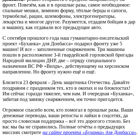
фронт. Повезём, как и в прошлые разы, самое необходимое:
спальные мешки, зимнюю форму, тёплые берцы и сапоги,
термобельё, рации, шлемофоны, электрогенераторы,
лекарства и многое другое. Разумеется, отдадим бойцам в дар
и машину, как отдавали все предыдущие авто.
С сентября прошлого года наш гуманитарно-писательский
проект «Буханка» для Донбасса» подарил фронту уже 5
машин! И все – заполненные снаряжением. Три машины
пошли в расположение 3-й гвардейской горловской бригады
Народной милиции ДНР, две – отряду специального
назначения ВС РФ «Вихрь», действующему на херсонском
направлении. Но фронту нужно ещё и ещё.
Близится 23 февраля – День защитника Отечества. Давайте
поздравим с праздником тех, кто в окопах и на блокпостах!
Им сейчас гораздо тяжелее, чем нам. И очередная «Буханка»,
забитая под завязку снаряжением, им точно пригодится.
Огромное спасибо всем, кто помогал в прошлые разы. Ваши
денежные переводы, ваши репосты и лайки в соцсетях, да
просто словесная поддержка – всё это дорогого стоило. Без
вас мы бы не справились. Полные отчёты о предыдущих
миссиях смотрите
на сайте проекта «Буханка» для Донбасса»
.