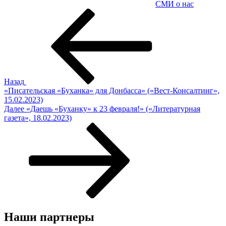
СМИ о нас
Навигация
Предыдущая
запись:
по
записям
Назад
«Писательская «Буханка» для Донбасса» («Вест-Консалтинг»,
15.02.2023)
Следующая
Далее
«Даешь «Буханку» к 23 февраля!» («Литературная
запись
газета», 18.02.2023)
Наши партнеры