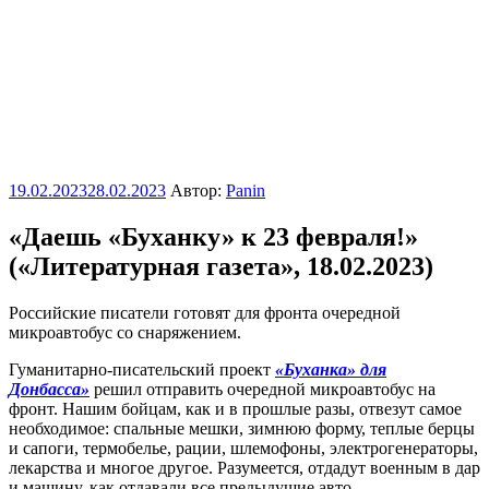
Опубликовано
19.02.2023
28.02.2023
Автор:
Panin
«Даешь «Буханку» к 23 февраля!»
(«Литературная газета», 18.02.2023)
Российские писатели готовят для фронта очередной
микроавтобус со снаряжением.
Гуманитарно-писательский проект
«Буханка» для
Донбасса»
решил отправить очередной микроавтобус на
фронт. Нашим бойцам, как и в прошлые разы, отвезут самое
необходимое: спальные мешки, зимнюю форму, теплые берцы
и сапоги, термобелье, рации, шлемофоны, электрогенераторы,
лекарства и многое другое. Разумеется, отдадут военным в дар
и машину, как отдавали все предыдущие авто.