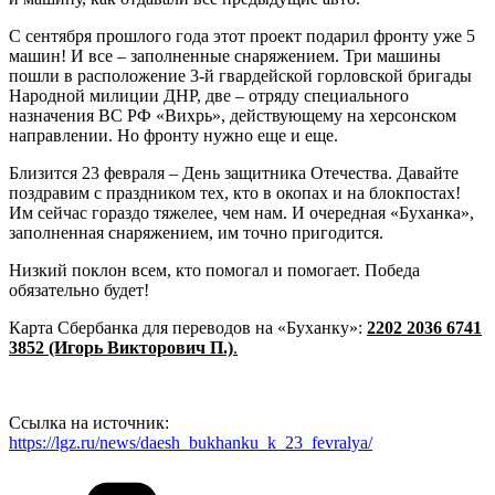
С сентября прошлого года этот проект подарил фронту уже 5
машин! И все – заполненные снаряжением. Три машины
пошли в расположение 3-й гвардейской горловской бригады
Народной милиции ДНР, две – отряду специального
назначения ВС РФ «Вихрь», действующему на херсонском
направлении. Но фронту нужно еще и еще.
Близится 23 февраля – День защитника Отечества. Давайте
поздравим с праздником тех, кто в окопах и на блокпостах!
Им сейчас гораздо тяжелее, чем нам. И очередная «Буханка»,
заполненная снаряжением, им точно пригодится.
Низкий поклон всем, кто помогал и помогает. Победа
обязательно будет!
Карта Сбербанка для переводов на «Буханку»:
2202 2036 6741
3852 (Игорь Викторович П.)
.
Ссылка на источник:
https://lgz.ru/news/daesh_bukhanku_k_23_fevralya/
Рубрики