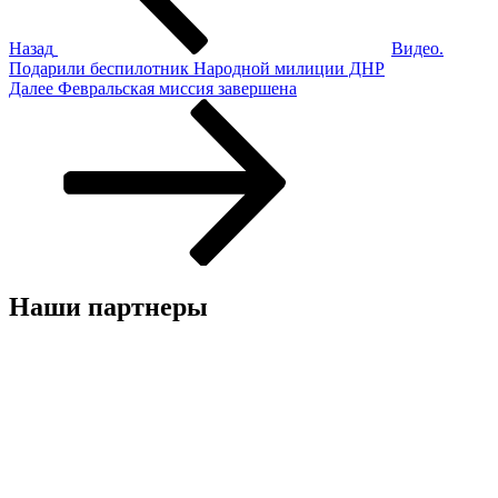
Назад
Видео.
Подарили беспилотник Народной милиции ДНР
Следующая
Далее
Февральская миссия завершена
запись
Наши партнеры