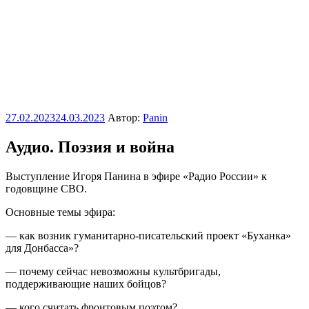
Опубликовано
27.02.2023
24.03.2023
Автор:
Panin
Аудио. Поэзия и война
Выступление Игоря Панина в эфире «Радио России» к
годовщине СВО.
Основные темы эфира:
— как возник гуманитарно-писательский проект «Буханка»
для Донбасса»?
— почему сейчас невозможны культбригады,
поддерживающие наших бойцов?
— кого считать фронтовым поэтом?