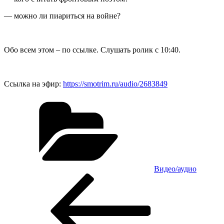
— можно ли пиариться на войне?
Обо всем этом – по ссылке. Слушать ролик с 10:40.
Ссылка на эфир:
https://smotrim.ru/audio/2683849
Рубрики
Видео/аудио
Навигация
Предыдущая
запись:
по
записям