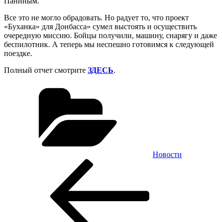
Паниным.
Все это не могло обрадовать. Но радует то, что проект
«Буханка» для Донбасса» сумел выстоять и осуществить
очередную миссию. Бойцы получили, машину, снарягу и даже
беспилотник. А теперь мы неспешно готовимся к следующей
поездке.
Полный отчет смотрите
ЗДЕСЬ
.
Рубрики
Новости
Навигация
Предыдущая
запись:
по
записям