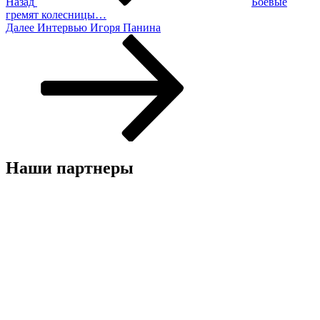
Назад
Боевые
гремят колесницы…
Следующая
Далее
Интервью Игоря Панина
запись
Наши партнеры