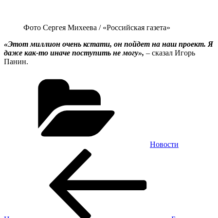
Фото Сергея Михеева / «Российская газета»
«Этот миллион очень кстати, он пойдет на наш проект. Я
даже как-то иначе поступить не могу»,
– сказал Игорь
Панин.
Рубрики
Новости
Навигация
Предыдущая
запись:
по
записям