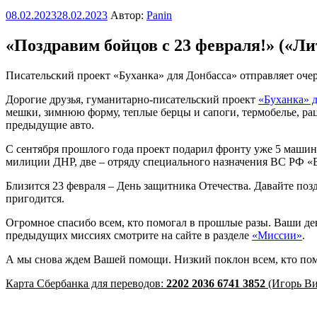
Опубликовано
08.02.2023
28.02.2023
Автор:
Panin
«Поздравим бойцов с 23 февраля!» («Лит
Писательский проект «Буханка» для Донбасса» отправляет оче
Дорогие друзья, гуманитарно-писательский проект
«Буханка» 
мешки, зимнюю форму, теплые берцы и сапоги, термобелье, рац
предыдущие авто.
С сентября прошлого года проект подарил фронту уже 5 маши
милиции ДНР, две – отряду специального назначения ВС РФ «
Близится 23 февраля – День защитника Отечества. Давайте позд
пригодится.
Огромное спасибо всем, кто помогал в прошлые разы. Ваши ден
предыдущих миссиях смотрите на сайте в разделе
«Миссии»
.
А мы снова ждем Вашей помощи. Низкий поклон всем, кто помог
Карта Сбербанка для переводов:
2202 2036 6741 3852
(Игорь Ви