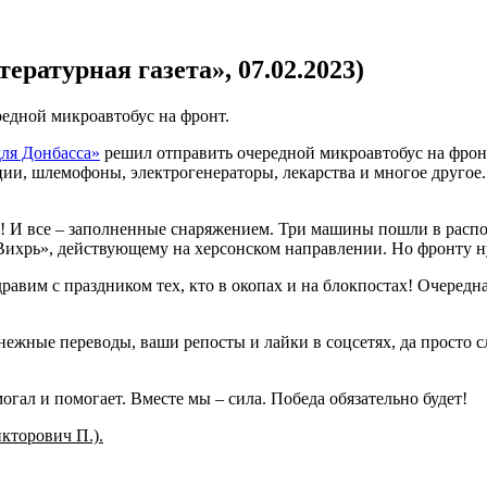
ературная газета», 07.02.2023)
редной микроавтобус на фронт.
для Донбасса»
решил отправить очередной микроавтобус на фронт
ии, шлемофоны, электрогенераторы, лекарства и многое другое. 
н! И все – заполненные снаряжением. Три машины пошли в расп
Вихрь», действующему на херсонском направлении. Но фронту н
равим с праздником тех, кто в окопах и на блокпостах! Очередна
ежные переводы, ваши репосты и лайки в соцсетях, да просто сл
ал и помогает. Вместе мы – сила. Победа обязательно будет!
кторович П.).