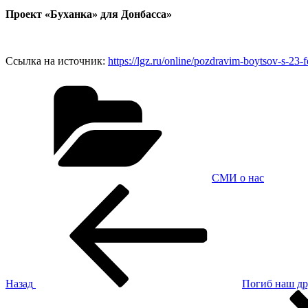
Проект «Буханка» для Донбасса»
Ссылка на источник:
https://lgz.ru/online/pozdravim-boytsov-s-23-f
Рубрики
СМИ о нас
Навигация
Предыдущая
запись:
по
записям
Назад
Погиб наш др
Следующая
запись