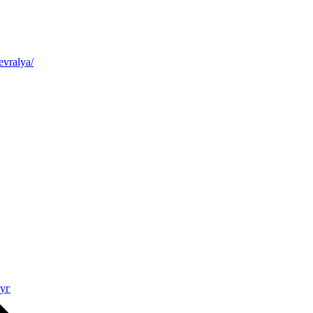
evralya/
уг