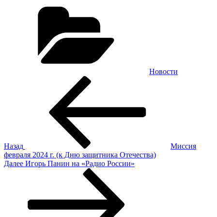
Рубрики
Новости
Навигация
Предыдущая
запись:
по
записям
Назад
Миссия
февраля 2024 г. (к Дню защитника Отечества)
Следующая
Далее
Игорь Панин на «Радио России»
запись