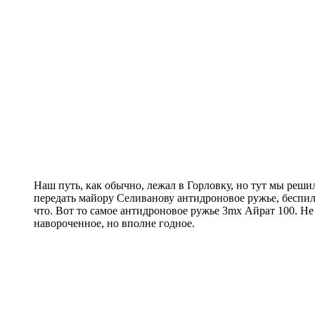
Наш путь, как обычно, лежал в Горловку, но тут мы решил
передать майору Селиванову антидроновое ружье, беспил
что. Вот то самое антидроновое ружье 3mx Айрат 100. Не
навороченное, но вполне годное.