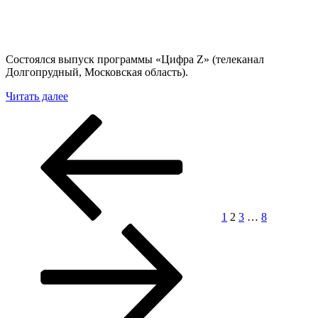
Состоялся выпуск программы «Цифра Z» (телеканал
Долгопрудный, Московская область).
««Буханка»
Читать далее
в
Пагинация
Предыдущая
Страница
Страница
Страница
Страница
Следующа
«Цифре
страница
страница
Z»»
записей
1
2
3
…
8