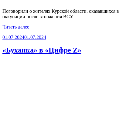
Поговорили о жителях Курской области, оказавшихся в
оккупации после вторжения ВСУ.
«Игорь
Читать далее
Панин
Опубликовано
01.07.2024
01.07.2024
на
«Радио
России»»
«Буханка» в «Цифре Z»