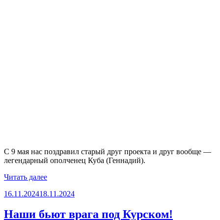
С 9 мая нас поздравил старый друг проекта и друг вообще —
легендарный ополченец Куба (Геннадий).
«Поздравления
Читать далее
от
Опубликовано
16.11.2024
18.11.2024
друзей
из
Горловки»
Наши бьют врага под Курском!