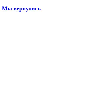
под
Курском!»
Мы вернулись