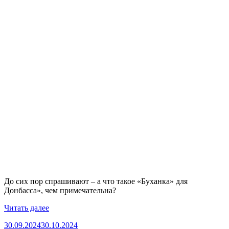
До сих пор спрашивают – а что такое «Буханка» для
Донбасса», чем примечательна?
«Наши
Читать далее
бьют
Опубликовано
30.09.2024
30.10.2024
врага