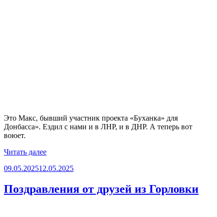
Это Макс, бывший участник проекта «Буханка» для
Донбасса». Ездил с нами и в ЛНР, и в ДНР. А теперь вот
воюет.
«Помнят
Читать далее
и
Опубликовано
09.05.2025
12.05.2025
ценят»
Поздравления от друзей из Горловки