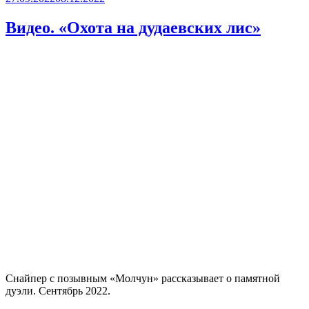
о
нашей
Видео. «Охота на дудаевских лис»
сентябрьской
миссии»
Снайпер с позывным «Молчун» рассказывает о памятной
дуэли. Сентябрь 2022.