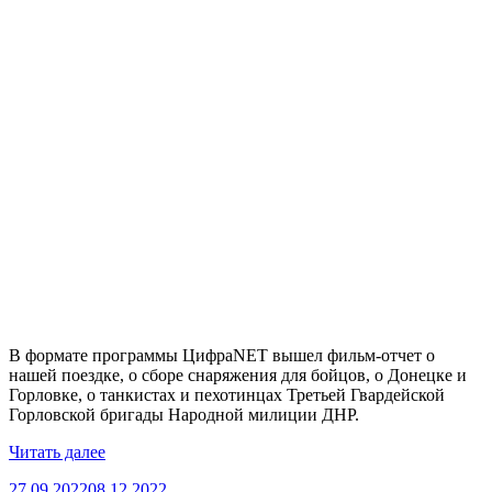
В формате программы ЦифраNET вышел фильм-отчет о
нашей поездке, о сборе снаряжения для бойцов, о Донецке и
Горловке, о танкистах и пехотинцах Третьей Гвардейской
Горловской бригады Народной милиции ДНР.
«Видео.
Читать далее
Смонтирован
Опубликовано
27.09.2022
08.12.2022
фильм