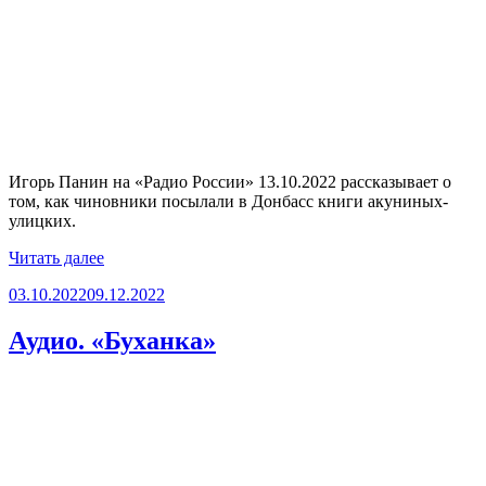
Игорь Панин на «Радио России» 13.10.2022 рассказывает о
том, как чиновники посылали в Донбасс книги акуниных-
улицких.
«Аудио.
Читать далее
«Книги
Опубликовано
03.10.2022
09.12.2022
для
Горловки»»
Аудио. «Буханка»