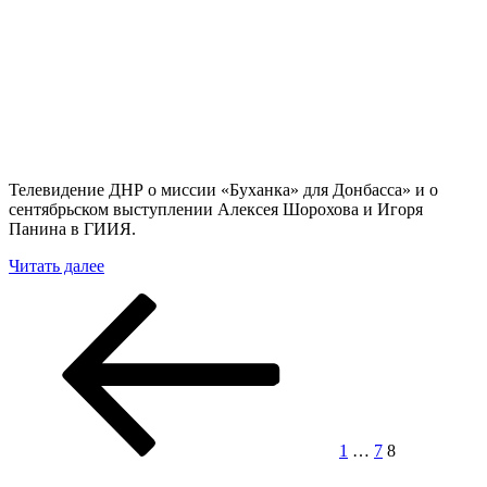
Телевидение ДНР о миссии «Буханка» для Донбасса» и о
сентябрьском выступлении Алексея Шорохова и Игоря
Панина в ГИИЯ.
«Видео.
Читать далее
«Гости
Пагинация
Предыдущая
Страница
Страница
Страница
из
страница
РФ
записей
вновь
посетили
Горловку»»
1
…
7
8