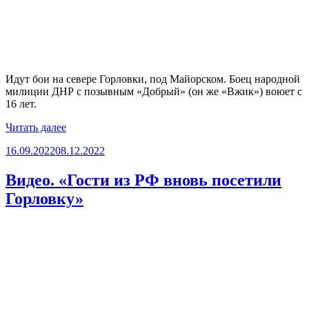
Идут бои на севере Горловки, под Майорском. Боец народной
милиции ДНР с позывным «Добрый» (он же «Вжик») воюет с
16 лет.
«Видео.
Читать далее
Сын
Опубликовано
16.09.2022
08.12.2022
полка
«Добрый»»
Видео. «Гости из РФ вновь посетили
Горловку»