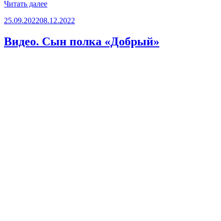
«Видео.
Читать далее
«Охота
Опубликовано
25.09.2022
08.12.2022
на
дудаевских
лис»»
Видео. Сын полка «Добрый»