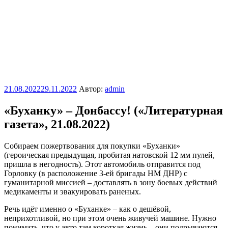
Опубликовано
21.08.2022
29.11.2022
Автор:
admin
«Буханку» – Донбассу! («Литературная
газета», 21.08.2022)
Собираем пожертвования для покупки «Буханки»
(героическая предыдущая, пробитая натовской 12 мм пулей,
пришла в негодность). Этот автомобиль отправится под
Горловку (в расположение 3-ей бригады НМ ДНР) с
гуманитарной миссией – доставлять в зону боевых действий
медикаменты и эвакуировать раненых.
Речь идёт именно о «Буханке» – как о дешёвой,
неприхотливой, но при этом очень живучей машине. Нужно
понимать, что у авто там короткая жизнь – они подрываются