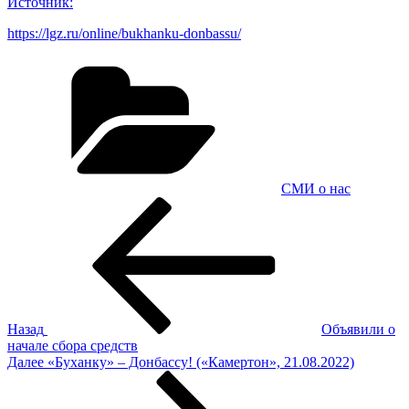
Источник:
https://lgz.ru/online/bukhanku-donbassu/
Рубрики
СМИ о нас
Навигация
Предыдущая
запись:
по
записям
Назад
Объявили о
начале сбора средств
Следующая
Далее
«Буханку» – Донбассу! («Камертон», 21.08.2022)
запись