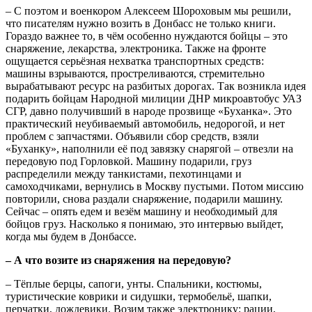
– С поэтом и военкором Алексеем Шороховым мы решили,
что писателям нужно возить в Донбасс не только книги.
Гораздо важнее то, в чём особенно нуждаются бойцы – это
снаряжение, лекарства, электроника. Также на фронте
ощущается серьёзная нехватка транспортных средств:
машины взрываются, простреливаются, стремительно
вырабатывают ресурс на разбитых дорогах. Так возникла идея
подарить бойцам Народной милиции ДНР микроавтобус УАЗ
СГР, давно получивший в народе прозвище «Буханка». Это
практический неубиваемый автомобиль, недорогой, и нет
проблем с запчастями. Объявили сбор средств, взяли
«Буханку», наполнили её под завязку снарягой – отвезли на
передовую под Горловкой. Машину подарили, груз
распределили между танкистами, пехотинцами и
самоходчиками, вернулись в Москву пустыми. Потом миссию
повторили, снова раздали снаряжение, подарили машину.
Сейчас – опять едем и везём машину и необходимый для
бойцов груз. Насколько я понимаю, это интервью выйдет,
когда мы будем в Донбассе.
– А что возите из снаряжения на передовую?
– Тёплые берцы, сапоги, унты. Спальники, костюмы,
туристические коврики и сидушки, термобельё, шапки,
перчатки, дождевики. Возим также электронику: рации,