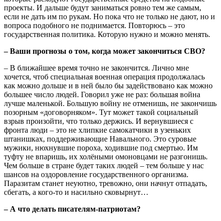
проекты. И дальше будут заниматься ровно тем же самым,
если не дать им по рукам. Но пока что не только не дают, но и
вопроса подобного не поднимается. Повторюсь – это
государственная политика. Которую нужно и можно менять.
– Ваши прогнозы о том, когда может закончиться СВО?
– В ближайшее время точно не закончится. Лично мне
хочется, чтоб специальная военная операция продолжалась
как можно дольше и в ней было бы задействовано как можно
большее число людей. Говорил уже не раз: большая война
лучше маленькой. Большую войну не отменишь, не закончишь
позорным «договорняком». Тут может такой социальный
взрыв произойти, что только держись. И вернувшиеся с
фронта люди – это не хлипкие самокатчики в узеньких
штанишках, поддерживающие Навального. Это суровые
мужики, нюхнувшие пороха, ходившие под смертью. Им
туфту не впаришь, их холёными омоновцами не разгонишь.
Чем больше в стране будет таких людей – тем больше у нас
шансов на оздоровление государственного организма.
Паразитам станет неуютно, тревожно, они начнут отпадать,
сбегать, а кого-то и насильно сковырнут…
– А что делать писателям-патриотам?