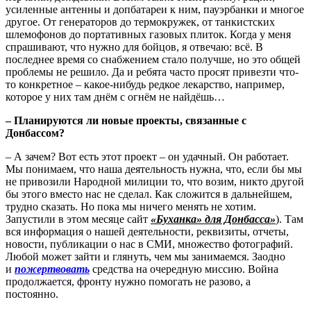
усиленные антенны и допбатареи к ним, пауэрбанки и многое
другое. От генераторов до термокружек, от танкистских
шлемофонов до портативных газовых плиток. Когда у меня
спрашивают, что нужно для бойцов, я отвечаю: всё. В
последнее время со снабжением стало получше, но это общей
проблемы не решило. Да и ребята часто просят привезти что-
то конкретное – какое-нибудь редкое лекарство, например,
которое у них там днём с огнём не найдёшь…
– Планируются ли новые проекты, связанные с
Донбассом?
– А зачем? Вот есть этот проект – он удачный. Он работает.
Мы понимаем, что наша деятельность нужна, что, если бы мы
не привозили Народной милиции то, что возим, никто другой
бы этого вместо нас не сделал. Как сложится в дальнейшем,
трудно сказать. Но пока мы ничего менять не хотим.
Запустили в этом месяце сайт
«Буханка» для Донбасса»
). Там
вся информация о нашей деятельности, реквизиты, отчеты,
новости, публикации о нас в СМИ, множество фотографий.
Любой может зайти и глянуть, чем мы занимаемся. Заодно
и
пожертвовать
средства на очередную миссию. Война
продолжается, фронту нужно помогать не разово, а
постоянно.