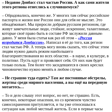
– Недавно Донбасс стал частью России. А как сами жители
этого региона отнеслись к случившемуся?
– Обрадовались, конечно же. У многих там сейчас российские
паспорта и жизни вне России они для себя не мыслят. Это
обнадёживает. Мы приросли добрым русским регионом, где
живут замечательные люди, стойкие, искренние, талантливые,
которые своё право быть в составе РФ заслужили давным-
давно. У меня была статья как раз об этом –
«Россия
возродится Донбассом»
. Написал я её до того, как регион
стал частью РФ. А теперь могу вновь сказать, что сейчас этим
людям нужно давать режим наибольшего
благоприятствования во всех областях – в науке, в культуре, в
политике. Пусть идут и проявляют себя. От них нам будет
только польза. Тем более что засидевшееся в своих креслах
чиновничество нужно менять в любом случае.
– Не страшно туда ездить? Там же постоянные обстрелы,
жертвы среди мирного населения, а вы ещё на передовую
мотаетесь…
– То и дело слышу этот вопрос, но нет, не страшно. Есть,
конечно, некоторые опасения, но со временем чувство
самосохранения притупляется, и ты уже относишься к
ситуации как любой местный житель. Если в первые часы