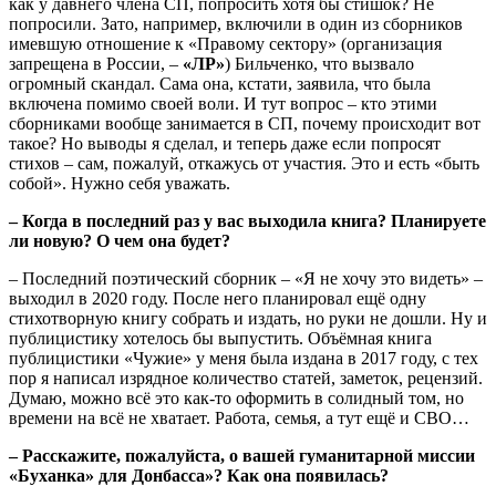
как у давнего члена СП, попросить хотя бы стишок? Не
попросили. Зато, например, включили в один из сборников
имевшую отношение к «Правому сектору» (организация
запрещена в России, –
«ЛР»
) Бильченко, что вызвало
огромный скандал. Сама она, кстати, заявила, что была
включена помимо своей воли. И тут вопрос – кто этими
сборниками вообще занимается в СП, почему происходит вот
такое? Но выводы я сделал, и теперь даже если попросят
стихов – сам, пожалуй, откажусь от участия. Это и есть «быть
собой». Нужно себя уважать.
– Когда в последний раз у вас выходила книга? Планируете
ли новую? О чем она будет?
– Последний поэтический сборник – «Я не хочу это видеть» –
выходил в 2020 году. После него планировал ещё одну
стихотворную книгу собрать и издать, но руки не дошли. Ну и
публицистику хотелось бы выпустить. Объёмная книга
публицистики «Чужие» у меня была издана в 2017 году, с тех
пор я написал изрядное количество статей, заметок, рецензий.
Думаю, можно всё это как-то оформить в солидный том, но
времени на всё не хватает. Работа, семья, а тут ещё и СВО…
– Расскажите, пожалуйста, о вашей гуманитарной миссии
«Буханка» для Донбасса»? Как она появилась?