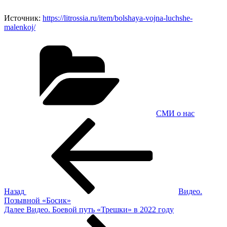
Источник:
https://litrossia.ru/item/bolshaya-vojna-luchshe-
malenkoj/
Рубрики
СМИ о нас
Навигация
Предыдущая
запись:
по
записям
Назад
Видео.
Позывной «Босик»
Следующая
Далее
Видео. Боевой путь «Трешки» в 2022 году
запись