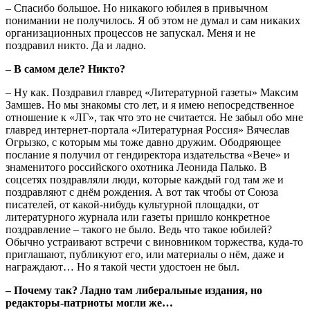
– Спасибо большое. Но никакого юбилея в привычном
понимании не получилось. Я об этом не думал и сам никаких
организационных процессов не запускал. Меня и не
поздравил никто. Да и ладно.
– В самом деле? Никто?
– Ну как. Поздравил главред «Литературной газеты» Максим
Замшев. Но мы знакомы сто лет, и я имею непосредственное
отношение к «ЛГ», так что это не считается. Не забыл обо мне
главред интернет-портала «Литературная Россия» Вячеслав
Огрызко, с которым мы тоже давно дружим. Ободряющее
послание я получил от гендиректора издательства «Вече» и
знаменитого российского охотника Леонида Палько. В
соцсетях поздравляли люди, которые каждый год там же и
поздравляют с днём рождения. А вот так чтобы от Союза
писателей, от какой-нибудь культурной площадки, от
литературного журнала или газеты пришло конкретное
поздравление – такого не было. Ведь что такое юбилей?
Обычно устраивают встречи с виновником торжества, куда-то
приглашают, публикуют его, или материалы о нём, даже и
награждают… Но я такой чести удостоен не был.
– Почему так? Ладно там либеральные издания, но
редакторы-патриоты могли же…