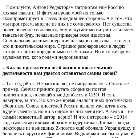
– Помилуйте, Антон! Редакторам-патриотам ещё Россию
хохлам сдавать! И фигура вроде моей их только
скомпрометирует в глазах победившей стороны. А в том, что
мы проиграем, многие из них не сомневаются. Нет существа
более нелепого и жалкого, чем испуганный патриот. Пальцем
тыкать не буду, печальные примеры всем известны.
Специальная военная операция наглядно показала – кто есть
кто в писательском мире. Страшно разочаровался в людях,
которых считал порядочными и честными. Но в то же время
зауважал тех, кого годами недооценивал.
– Как на протяжении всей жизни и писательской
деятельности вам удаётся оставаться самим собой?
– Так и удаётся. Не заискиваю, не напрашиваюсь. Опять же
пример. Сейчас принято ругать сборники поэтов-
прилепинцев, посвящённые Донбассу и СВО. И есть,
наверное, за что. Но в то же время аналогичных поэтических
сборников Союза писателей России вышло уже штук пять.
Будете смеяться, но ни в одном из них меня нет. А ведь я – не
самый незаметный автор, верно? И что интересно – с 2014
года самым активным образом поддерживал Донбасс, когда
некоторые из нынешних Z-поэтов ещё обожали Украинушку и
боролись с «русским фашизмом». Ведь можно же было у меня,