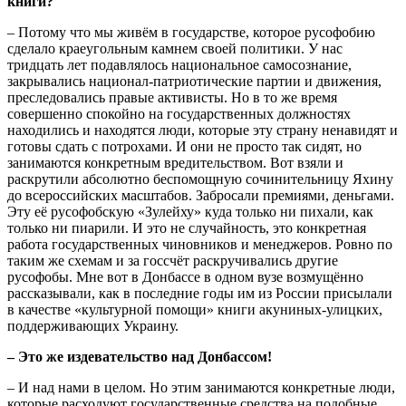
книги?
– Потому что мы живём в государстве, которое русофобию
сделало краеугольным камнем своей политики. У нас
тридцать лет подавлялось национальное самосознание,
закрывались национал-патриотические партии и движения,
преследовались правые активисты. Но в то же время
совершенно спокойно на государственных должностях
находились и находятся люди, которые эту страну ненавидят и
готовы сдать с потрохами. И они не просто так сидят, но
занимаются конкретным вредительством. Вот взяли и
раскрутили абсолютно беспомощную сочинительницу Яхину
до всероссийских масштабов. Забросали премиями, деньгами.
Эту её русофобскую «Зулейху» куда только ни пихали, как
только ни пиарили. И это не случайность, это конкретная
работа государственных чиновников и менеджеров. Ровно по
таким же схемам и за госсчёт раскручивались другие
русофобы. Мне вот в Донбассе в одном вузе возмущённо
рассказывали, как в последние годы им из России присылали
в качестве «культурной помощи» книги акуниных-улицких,
поддерживающих Украину.
– Это же издевательство над Донбассом!
– И над нами в целом. Но этим занимаются конкретные люди,
которые расходуют государственные средства на подобные